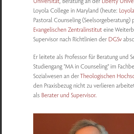
Universität
, Beratung an der
Liberty Unive
Loyola College in Maryland (heute:
Loyola
Pastoral Counseling (Seelsorgeberatung)
Evangelischen Zentralinstitut
eine Weiterb
Supervisor nach Richtlinien der
DGSv
absol
Er leitete als Professor für Beratung und 
Studiengang "MA in Counseling" im Fachbe
Sozialwesen an der
Theologischen Hochsc
den Praxisbezug nicht zu verlieren arbeite
als
Berater und Supervisor.