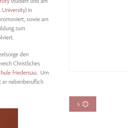
rsity
studiert und am
 University
) in
 promoviert, sowie am
ildung zum
viert.
Seelsorge den
reich Christliches
hule Friedensau
. Um
t er nebenberuflich
6